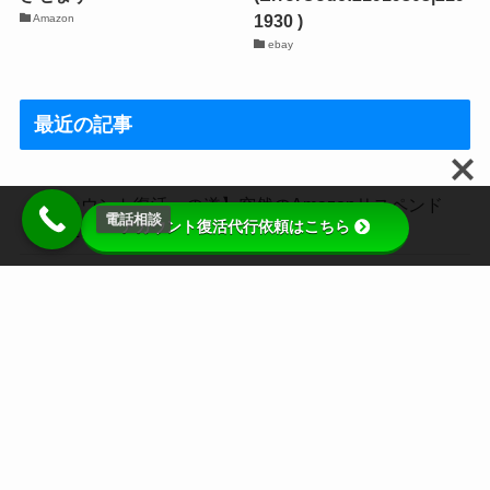
1930 )
Amazon
ebay
最近の記事
【アカウント復活への道】突然のAmazonサスペンド
電話相談
アカウント復活代行依頼はこちら
あなたは一人じゃない！
メルカリアカウント制限解除のための具体対策と改善
計画
特定商取引法に基
プライバシーポリ
問い合わせフォー
メニュー
サイトマップ
づく表記
シー
ム
メルカリアカウント利用制限と永久停止処置からの復
活ガイド(出品者のための秘策)
メルカリで複数アカウントはOK？禁止の理由とリスク
を徹底解説！