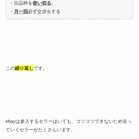
・出品枠を
使い切る
。
・
月一回
必ず交渉をする
この
繰り返し
です。
ebayは参入するセラーはいても、コツコツできないため去っ
ていくセラーがたくさんいます。