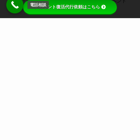
【アカウント復活への道】突然のAmazonサスペンド
電話相談
アカウント復活代行依頼はこちら
あなたは一人じゃない！
メルカリアカウント制限解除のための具体対策と改善
計画
特定商取引法に基
プライバシーポリ
問い合わせフォー
メニュー
サイトマップ
づく表記
シー
ム
メルカリアカウント利用制限と永久停止処置からの復
活ガイド(出品者のための秘策)
メルカリで複数アカウントはOK？禁止の理由とリスク
を徹底解説！
メルカリのアカウントBANから復活する方法｜アカウ
ント無期限利用停止からの復活まで